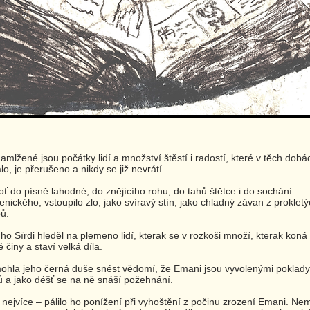
Zamlžené jsou počátky lidí a množství štěstí i radostí, které v těch dobá
lo, je přerušeno a nikdy se již nevrátí.
ť do písně lahodné, do znějícího rohu, do tahů štětce i do sochání
nického, vstoupilo zlo, jako svíravý stín, jako chladný závan z proklet
ů.
ho Sïrdi hleděl na plemeno lidí, kterak se v rozkoši množí, kterak koná
é činy a staví velká díla.
hla jeho černá duše snést vědomí, že Emani jsou vyvolenými poklady
 a jako déšť se na ně snáší požehnání.
 nejvíce – pálilo ho ponížení při vyhoštění z počinu zrození Emani. Ne