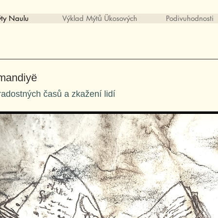
ty Naulu
Výklad Mýtů Ükosových
Podivuhodnosti
rmandiyë
radostných časů a zkažení lidí