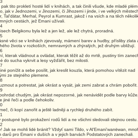
23
i pak tito prokletí hosté lidí v knihách, a tak činili všude, kde mladé plé
ilo, jak v Jednozemi, v Jinozemi, či Jihozemi i jinde, i ve velkých městec
r, Tal'dätar, Merhal, Peyrol a Kumrast, jakož i na vsích a na těch několi
mných cestách, jež Emani užívali.
24
isech Belgikonu byla lež a jen lež, ale lež chytrá, proradná.
25
ásné věci se v knihách zjevovaly, mámení barev a hudby, přísliby zlata 
hého života v rozkoších, nemravných a zhýralých, jež druhým ubližují.
26
í, kterak vládnout a ovládat, kterak těžit až do mrtě, pustiny tím zanec
é do sucha vykrvit a lesy vyžďářit, bez milosti.
27
jiné ponížit a sebe posílit, jak kreslit kouzla, která pomohou vítězit nad
ými ze stejného plemene.
28
uzmout a potrestat, jak okrást a vysát, jak zemi zabrat a chrám pobořit.
29
pohrdat chudým, jak okrást nepozorné, jak nenávidět podle barvy kůže
e jiné řeči a podle čehokoliv.
30
meč, či kopí zanořit a ještě ladněji a rychleji druhého zabít.
31
 postupné bylo prokažení rodů lidí a ne všichni sledovali stejnou cestu.
32
e! Jak se mohli lidé bránit? Vždyť sami Tildo, v Al'Emani'wanëwan, mno
h darů pro Emani v duších a v jejich barvách Podstatových zanechali.