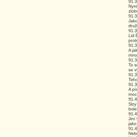
91.
Nyní
zlobu
91.
Jako
druž
91.
Lid 
prot
91.
A ja
mnoh
91.
To s
se v
91.
Tehd
91.
A pí
mocn
91.
Slzy
bole
91.
Jiní
jako
91.
Nebo