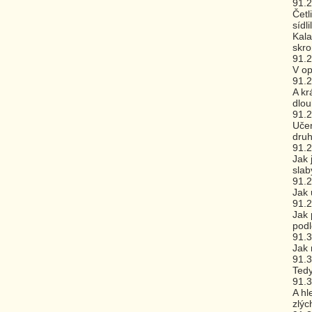
91.
Četl
sídl
Kala
skro
91.
V op
91.
A kr
dlou
91.
Učen
druh
91.
Jak 
slab
91.
Jak 
91.
Jak 
podl
91.
Jak 
91.
Tedy
91.
A hl
zlýc