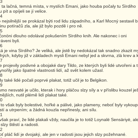
33
 ta lačná, temná místa, v myslích Emani, jako houba počaly tu Sïrdiho
 pít a opíjeli se jí velice.
34
 nejsilnější se prokázal býti rod lidu západního, a Karl Mocný sestavil b
inu potíračů zla, ale již bylo pozdě i pro ně.
35
Ëonöni dlouho odolával pokušením Sïrdiho knih. Ale nakonec i oni
ráveni byli.
36
ká je vina Sïrdiho? Je veliká, ale jistě by nedokázal tak snadno zkazit m
ých, kdyby již v základech mysli Emani nebyl jed a skvrna, zlá krev a 
37
e projevily podivné a obojaké dary Tildo, ze kterých byli lidé utvořeni a 
ynořily jako špatné vlastnosti lidí, až svět kolem užasl.
38
y také lidé počali poprvé plakat, totiž učil je to Belgikon.
39
smo nesvaté je učilo, kterak i hory pláčou slzy síly a v příslibu kouzel je
ějších, nutil plémě lidí plakat také.
40
 to však byly bolestivé, hořké a pálivé, jako plameny, neboť byly vykou
stí a utrpením; a žádná kouzla nepřinesly, ani sílu.
41
 však praví, že lidé plakali vždy, naučila je to totiž Loynalë Sensäriyë, al
 slzy štěstí a radosti.
42
ť pláč lidí je dvojaký, ale jen v radosti jsou jejich slzy požehnané.