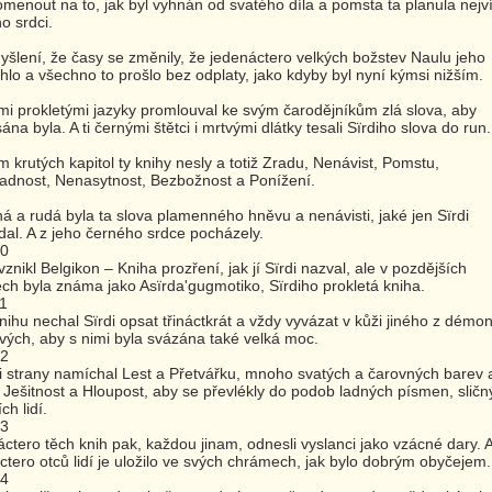
menout na to, jak byl vyhnán od svatého díla a pomsta ta planula nejv
ho srdci.
šlení, že časy se změnily, že jedenáctero velkých božstev Naulu jeho
hlo a všechno to prošlo bez odplaty, jako kdyby byl nyní kýmsi nižším.
i prokletými jazyky promlouval ke svým čarodějníkům zlá slova, aby
ána byla. A ti černými štětci i mrtvými dlátky tesali Sïrdiho slova do run.
 krutých kapitol ty knihy nesly a totiž Zradu, Nenávist, Pomstu,
adnost, Nenasytnost, Bezbožnost a Ponížení.
á a rudá byla ta slova plamenného hněvu a nenávisti, jaké jen Sïrdi
dal. A z jeho černého srdce pocházely.
10
vznikl Belgikon – Kniha prozření, jak jí Sïrdi nazval, ale v pozdějších
ch byla známa jako Asïrda'gugmotiko, Sïrdiho prokletá kniha.
1
nihu nechal Sïrdi opsat třináctkrát a vždy vyvázat v kůži jiného z démo
vých, aby s nimi byla svázána také velká moc.
12
 strany namíchal Lest a Přetvářku, mnoho svatých a čarovných barev 
 Ješitnost a Hloupost, aby se převlékly do podob ladných písmen, sličn
ch lidí.
13
áctero těch knih pak, každou jinam, odnesli vyslanci jako vzácné dary. 
áctero otců lidí je uložilo ve svých chrámech, jak bylo dobrým obyčejem.
14