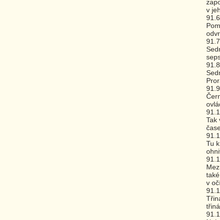
zapo
v je
91.6
Pomy
odvr
91.7
Sedm
seps
91.8
Sedm
Pror
91.9
Čern
ovlá
91.
Tak 
čase
91.1
Tu k
ohni
91.
Mezi
také
v očí
91.
Třin
třin
91.