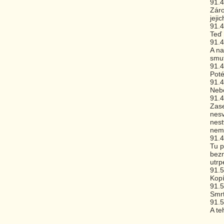
91.
Záro
jeji
91.
Teď 
91.
A na
smu
91.
Poté
91.
Nebo
91.
Zase
nesv
nest
nemo
91.
Tu p
bezn
utrp
91.
Kopí
91.
Smrt
91.
A te