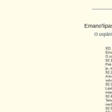
Emano'lipas
O uspání 
92)
Ema
O us
92.
Pak 
je, 
92.
A kr
vytv
92.
Lásk
mla
92.
Tehd
nech
92.