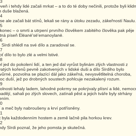
43
veň i tehdy lidé začali mrkat – a to do té doby nečinili, protože byli klidn
ch duše blažená.
44
se ale začali bát stínů, lekali se rány a útoku zezadu, zákeřností Naulu.
45
konec – o smrti a utrpení prvního člověkem zabitého člověka pak pěje
tná píseň Elëanë'së'emanoylanë.
46
 Sïrdi shlédl na své dílo a zaradoval se.
47
ť dílo to bylo zlé a velmi lstivé.
48
l jed do pokolení lidí, a ten jed dal vyrůst bylinám zlých vlastnosti z
atých kořenů pevně zakotvených v lidské duši a dílo Sïrdiho bylo
vůrné, pozvolna se plazící dál jako zákeřná, nevysvětlitelná choroba,
c duší, jež po drobných soustech pohlcuje nezakalený rozum.
49
olnosti lehaly ladem, lahodné pokrmy se pokrývaly plísní a lidé, nemoc
adějí, sahali po zlých slovech, zatínali pěst a jejich tváře byly strhány
ením.
50
 a meč byly nabroušeny a krví potřísněny.
51
 byla každodenním hostem a země lačně pila horkou krev.
52
hdy Sïrdi poznal, že jeho pomsta je skutečná.