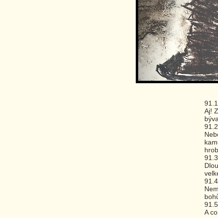
91.1
Aj! 
býva
91.2
Nebo
kame
hrob
91.3
Dlou
velk
91.4
Nemo
bohů
91.5
A co