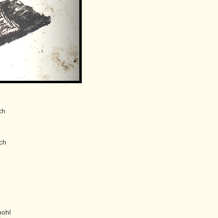
ch
ých
mohl