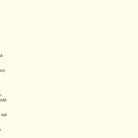
ak
ni,
h
táli
 tak
o