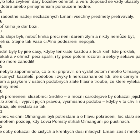
lo totiž zvykem dary božstev odmítat, a věru doposud se vždy ukázaly
 dobré anebo přinejmenším ponaučení hodné.
15
 radostné naději nezkažených Emani všechny předměty přetrvávaly.
16
ť kniha je dar boží.
17
ldo slepí byli, neboť kniha přeci není darem zlým a nikdy nemůže být,
eli si. Stejně tak Vasë či Alnë podezření nepojali.
18
ěda! Byly by jiné časy, kdyby tenkráte každou z těch knih lidé prokleli,
ekali a v ohních pecí spálili, i ty pece potom rozorali a sekyry sekavé p
no moře zahodili!
19
nebylo zapomenuto, co Sïrdi připravil, on vyslal potom mnoho Olmangü
ečených kazatelů, podobou i zvyky k nerozeznání od lidí, ale s černým
em a jazykem v ústech podobných zlaté hlásné troubě, ze které vytéká
mný med.
20
yli proměnění služebníci Sïrdiho – a mocní čarodějové by dokázali jejic
lo zlomit, i vyjevit jejich pravou, výsměšnou podobu – kdyby v tu chvíli s
tráži, ale nestalo se tak.
21
nec všichni Olmangüni byli potrestání a o hlavu pokráceni, leč stalo se
nohem později, kdy Lovci Pomsty stíhali Olmangüni po pustinách.
22
é doby dokázali do čistých a křehkých duší mladých Emani zasít mnoh