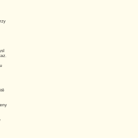
rzy
ysl
kaz.
tu
ště
peny
e