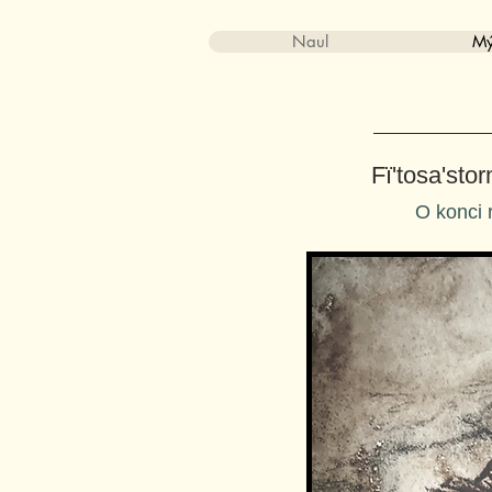
Naul
Mý
Fï'tosa'sto
O konci 