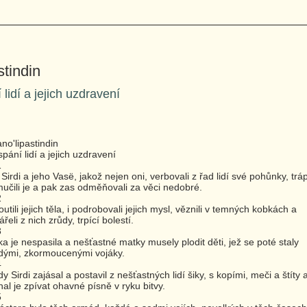
tindin
lidí a jejich uzdravení
no'lipastindin
pání lidí a jejich uzdravení
1
Sirdi a jeho Vasë, jakož nejen oni, verbovali z řad lidí své pohůnky, trápi
mučili je a pak zas odměňovali za věci nedobré.
2
outili jejich těla, i podrobovali jejich mysl, věznili v temných kobkách a
ářeli z nich zrůdy, trpící bolestí.
3
a je nespasila a nešťastné matky musely plodit děti, jež se poté staly
dými, zkormoucenými vojáky.
4
y Sirdi zajásal a postavil z nešťastných lidí šiky, s kopími, meči a štíty 
al je zpívat ohavné písně v ryku bitvy.
5