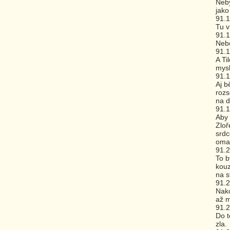
Neby
jako
91.
Tu v
91.
Nebo
91.
A Ti
mysl
91.
Aj b
rozs
na d
91.
Aby 
Zloř
srdc
oma
91.
To b
kouz
na s
91.
Nako
až m
91.
Do t
zla.