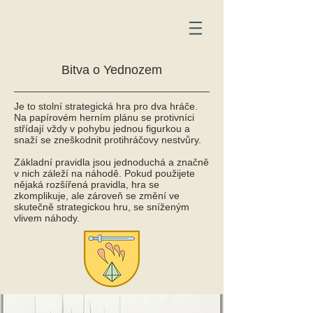
Bitva o Yednozem
Je to stolní strategická hra pro dva hráče.
Na papírovém herním plánu se protivníci
střídají vždy v pohybu jednou figurkou a
snaží se zneškodnit protihráčovy nestvůry.
Základní pravidla jsou jednoduchá a značně
v nich záleží na náhodě. Pokud použijete
nějaká rozšířená pravidla, hra se
zkomplikuje, ale zároveň se změní ve
skutečně strategickou hru, se sníženým
vlivem náhody.