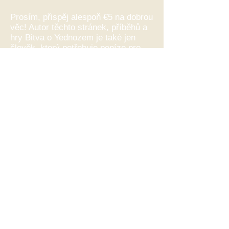
Prosím, přispěj alespoň €5 na dobrou
věc! Autor těchto stránek, příběhů a
hry Bitva o Yednozem je také jen
člověk, který potřebuje peníze pro
život a tvorbu. Níže je odkaz na dar
převodem z účtu, na dar pomocí
PayPal nebo pro pravidelnou podporu
pomocí Patreonu.
If you find an error on the site, please
write to me at the email address
below.
World Naul -
tildoron@gmail.com
Log In