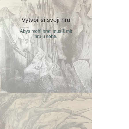
Vytvoř si svoji hru
Abys mohl hrát, musíš mít
hru u sebe.