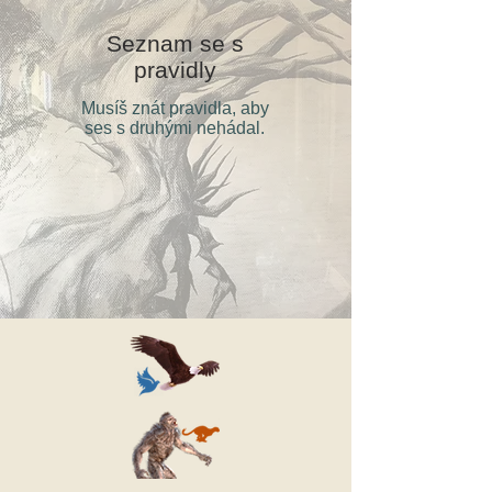
Seznam se s
pravidly
Musíš znát pravidla, aby
ses s druhými nehádal.