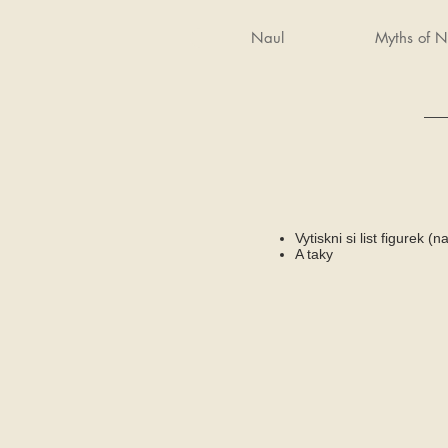
Naul
Myths of N
Vytiskni si list figurek (
A taky