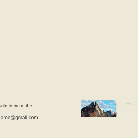
Děčín, Cz
write to me at the
Log In
ldoron@gmail.com