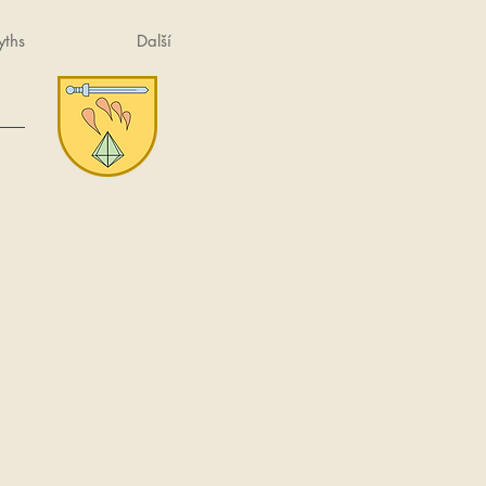
ths
Další