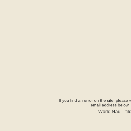
If you find an error on the site, please 
email address below.
World Naul -
ti