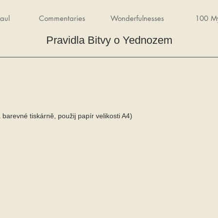
aul
Commentaries
Wonderfulnesses
100 My
Pravidla Bitvy o Yednozem
na barevné tiskárně, použij papír velikosti A4)